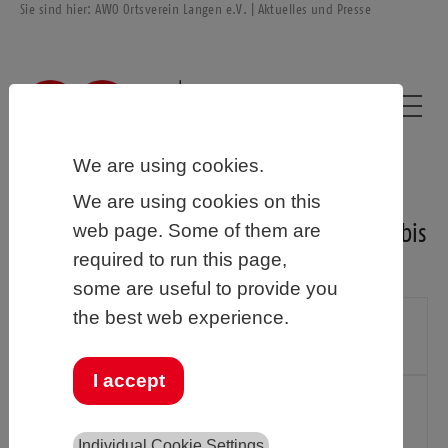
Sie sind hier:
AWO Ortsverein Langen e.V.
| Aktuelles und Presse
We are using cookies.
We are using cookies on this
web page. Some of them are
Pressemitteilungen aus den Jahren 2018 bis
required to run this page,
2021
some are useful to provide you
the best web experience.
Kooperation in der Jugendarbeit – ein
Leuchtturmprojekt
I accept
Hausnotruf - Mitarbeiterinnen und Mitarbeiter
bilden sich weiter
Individual Cookie Settings